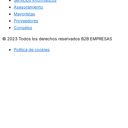
Servicios informáticos
Asesoramiento
Mayoristas
Proveedores
Consejos
© 2023 Todos los derechos reservados B2B EMPRESAS
Politica de cookies
Politica de privacidad
Usamos cookies en nuestro sitio web para brindarle la
experiencia más relevante recordando sus preferencias y
visitas repetidas. Al hacer clic en "Aceptar", acepta el uso de
TODAS las cookies.
No vender mi información personal
.
Configuración de cookies
Acepto
Cerrar