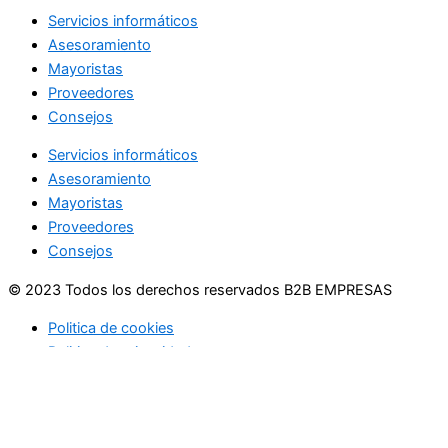
Servicios informáticos
Asesoramiento
Mayoristas
Proveedores
Consejos
Servicios informáticos
Asesoramiento
Mayoristas
Proveedores
Consejos
© 2023 Todos los derechos reservados B2B EMPRESAS
Politica de cookies
Politica de privacidad
Usamos cookies en nuestro sitio web para brindarle la
experiencia más relevante recordando sus preferencias y
visitas repetidas. Al hacer clic en "Aceptar", acepta el uso de