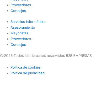
Proveedores
Consejos
Servicios informáticos
Asesoramiento
Mayoristas
Proveedores
Consejos
© 2023 Todos los derechos reservados B2B EMPRESAS
Politica de cookies
Politica de privacidad
Usamos cookies en nuestro sitio web para brindarle la
experiencia más relevante recordando sus preferencias y visitas
repetidas. Al hacer clic en "Aceptar", acepta el uso de TODAS las
cookies.