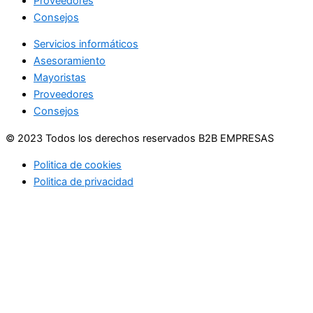
Proveedores
Consejos
Servicios informáticos
Asesoramiento
Mayoristas
Proveedores
Consejos
© 2023 Todos los derechos reservados B2B EMPRESAS
Politica de cookies
Politica de privacidad
Usamos cookies en nuestro sitio web para brindarle la
experiencia más relevante recordando sus preferencias y
visitas repetidas. Al hacer clic en "Aceptar", acepta el uso de
TODAS las cookies.
No vender mi información personal
.
Configuración de cookies
Acepto