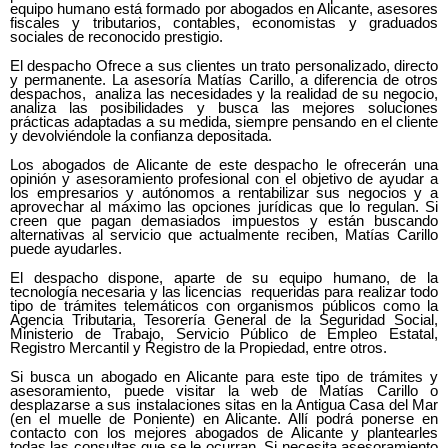
equipo humano está formado por abogados en Alicante, asesores
fiscales y tributarios, contables, economistas y graduados
sociales de reconocido prestigio.
El despacho Ofrece a sus clientes un trato personalizado, directo
y permanente. La asesoría Matías Carillo, a diferencia de otros
despachos, analiza las necesidades y la realidad de su negocio,
analiza las posibilidades y busca las mejores soluciones
prácticas adaptadas a su medida, siempre pensando en el cliente
y devolviéndole la confianza depositada.
Los abogados de Alicante de este despacho le ofrecerán una
opinión y asesoramiento profesional con el objetivo de ayudar a
los empresarios y autónomos a rentabilizar sus negocios y a
aprovechar al máximo las opciones jurídicas que lo regulan. Si
creen que pagan demasiados impuestos y están buscando
alternativas al servicio que actualmente reciben, Matías Carillo
puede ayudarles.
El despacho dispone, aparte de su equipo humano, de la
tecnología necesaria y las licencias requeridas para realizar todo
tipo de trámites telemáticos con organismos públicos como la
Agencia Tributaria, Tesorería General de la Seguridad Social,
Ministerio de Trabajo, Servicio Público de Empleo Estatal,
Registro Mercantil y Registro de la Propiedad, entre otros.
Si busca un abogado en Alicante para este tipo de trámites y
asesoramiento, puede visitar la web de Matías Carillo o
desplazarse a sus instalaciones sitas en la Antigua Casa del Mar
(en el muelle de Poniente) en Alicante. Allí podrá ponerse en
contacto con los mejores abogados de Alicante y plantearles
todas las consultas que se le ocurran. Si necesita asesoramiento