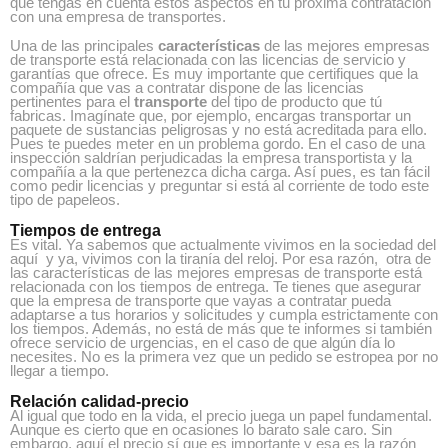
que tengas en cuenta estos aspectos en tu próxima contratación
con una empresa de transportes.
Una de las principales
características
de las mejores empresas
de transporte está relacionada con las licencias de servicio y
garantías que ofrece. Es muy importante que certifiques que la
compañía que vas a contratar dispone de las licencias
pertinentes para el
transporte
del tipo de producto que tú
fabricas. Imagínate que, por ejemplo, encargas transportar un
paquete de sustancias peligrosas y no está acreditada para ello.
Pues te puedes meter en un problema gordo. En el caso de una
inspección saldrían perjudicadas la empresa transportista y la
compañía a la que pertenezca dicha carga. Así pues, es tan fácil
como pedir licencias y preguntar si está al corriente de todo este
tipo de papeleos.
Tiempos de entrega
Es vital. Ya sabemos que actualmente vivimos en la sociedad del
aquí y ya, vivimos con la tiranía del reloj. Por esa razón, otra de
las características de las mejores empresas de transporte está
relacionada con los tiempos de entrega. Te tienes que asegurar
que la empresa de transporte que vayas a contratar pueda
adaptarse a tus horarios y solicitudes y cumpla estrictamente con
los tiempos. Además, no está de más que te informes si también
ofrece servicio de urgencias, en el caso de que algún día lo
necesites. No es la primera vez que un pedido se estropea por no
llegar a tiempo.
Relación calidad-precio
Al igual que todo en la vida, el precio juega un papel fundamental.
Aunque es cierto que en ocasiones lo barato sale caro. Sin
embargo, aquí el precio sí que es importante y esa es la razón