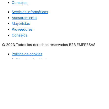
Consejos
Servicios informáticos
Asesoramiento
Mayoristas
Proveedores
Consejos
© 2023 Todos los derechos reservados B2B EMPRESAS
Politica de cookies
Politica de privacidad
Usamos cookies en nuestro sitio web para brindarle la
experiencia más relevante recordando sus preferencias y
visitas repetidas. Al hacer clic en "Aceptar", acepta el uso de
TODAS las cookies.
No vender mi información personal
.
Configuración de cookies
Acepto