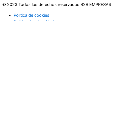
© 2023 Todos los derechos reservados B2B EMPRESAS
Politica de cookies
Politica de privacidad
Usamos cookies en nuestro sitio web para brindarle la
experiencia más relevante recordando sus preferencias y
visitas repetidas. Al hacer clic en "Aceptar", acepta el uso de
TODAS las cookies.
No vender mi información personal
.
Configuración de cookies
Acepto
Cerrar
Privacy Overview
This website uses cookies to improve your experience while
you navigate through the website. Out of these, the cookies