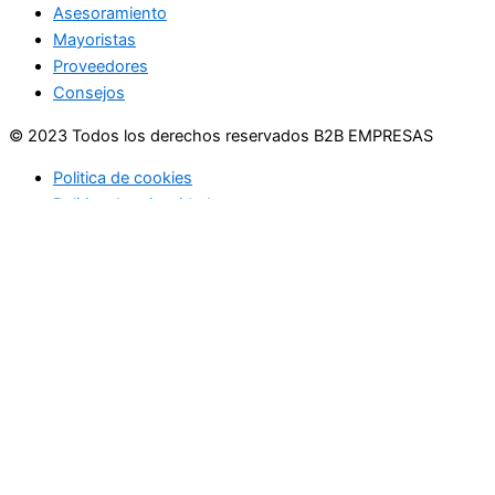
Asesoramiento
Mayoristas
Proveedores
Consejos
© 2023 Todos los derechos reservados B2B EMPRESAS
Politica de cookies
Politica de privacidad
Usamos cookies en nuestro sitio web para brindarle la
experiencia más relevante recordando sus preferencias y
visitas repetidas. Al hacer clic en "Aceptar", acepta el uso de
TODAS las cookies.
No vender mi información personal
.
Configuración de cookies
Acepto
Cerrar