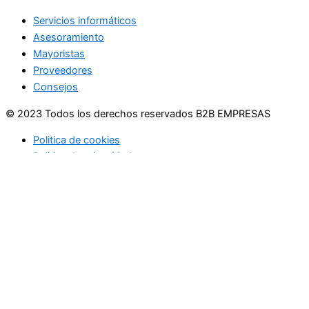
Servicios informáticos
Asesoramiento
Mayoristas
Proveedores
Consejos
© 2023 Todos los derechos reservados B2B EMPRESAS
Politica de cookies
Politica de privacidad
Usamos cookies en nuestro sitio web para brindarle la
experiencia más relevante recordando sus preferencias y
visitas repetidas. Al hacer clic en "Aceptar", acepta el uso de
TODAS las cookies.
No vender mi información personal
.
Configuración de cookies
Acepto