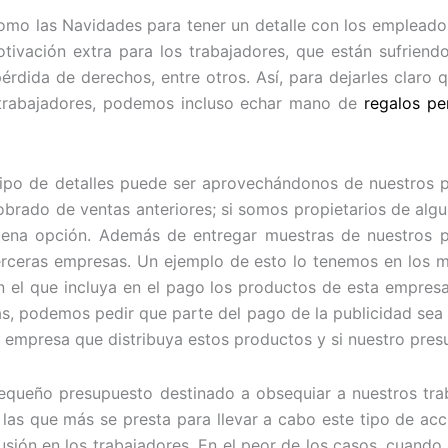
omo las Navidades para tener un detalle con los empleado
ivación extra para los trabajadores, que están sufriend
 pérdida de derechos, entre otros. Así, para dejarles clar
 trabajadores, podemos incluso echar mano de
regalos pe
tipo de detalles puede ser aprovechándonos de nuestros p
sobrado de ventas anteriores; si somos propietarios de al
ena opción. Además de entregar muestras de nuestros pr
terceras empresas. Un ejemplo de esto lo tenemos en los 
 el que incluya en el pago los productos de esta empresa
zas, podemos pedir que parte del pago de la publicidad sea
a empresa que distribuya estos productos y si nuestro pres
ueño presupuesto destinado a obsequiar a nuestros traba
s que más se presta para llevar a cabo este tipo de acci
lusión en los trabajadores. En el peor de los casos, cuand