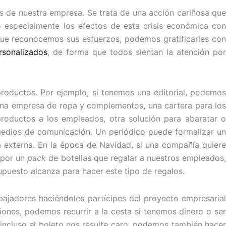
s de nuestra empresa. Se trata de una acción cariñosa que
o especialmente los efectos de esta crisis económica con
o que reconocemos sus esfuerzos, podemos gratificarles con
rsonalizados
, de forma que todos sientan la atención po
roductos. Por ejemplo, si tenemos una editorial, podemos
guna empresa de ropa y complementos, una cartera para los
oductos a los empleados, otra solución para abaratar o
medios de comunicación. Un periódico puede formalizar un
 externa. En la época de Navidad, si una compañía quiere
 por un
pack
de botellas que regalar a nuestros empleados
upuesto alcanza para hacer este tipo de regalos.
jadores haciéndoles partícipes del proyecto empresarial
ones, podemos recurrir a la cesta si tenemos dinero o ser
o incluso el boleto nos resulte caro, podemos también hace