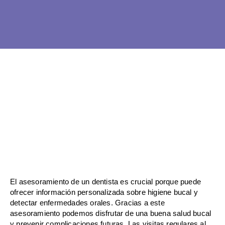
Ir
al
contenido
El asesoramiento de un dentista es crucial porque puede
ofrecer información personalizada sobre higiene bucal y
detectar enfermedades orales. Gracias a este
asesoramiento podemos disfrutar de una buena salud bucal
y prevenir complicaciones futuras. Las visitas regulares al