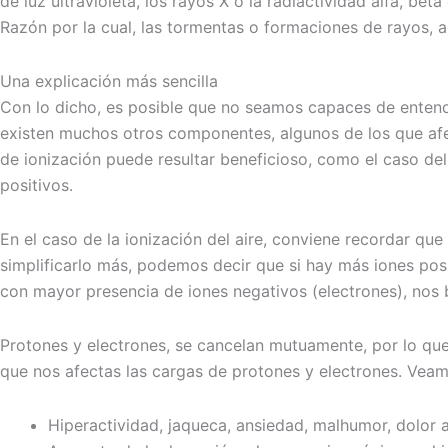
de luz ultravioleta, los rayos X o la radiactividad alfa, b
Razón por la cual, las tormentas o formaciones de rayos, 
Una explicación más sencilla
Con lo dicho, es posible que no seamos capaces de entender
existen muchos otros componentes, algunos de los que afect
de ionización puede resultar beneficioso, como el caso d
positivos.
En el caso de la ionización del aire, conviene recordar qu
simplificarlo más, podemos decir que si hay más iones posi
con mayor presencia de iones negativos (electrones), nos b
Protones y electrones, se cancelan mutuamente, por lo que
que nos afectas las cargas de protones y electrones. Veam
Hiperactividad, jaqueca, ansiedad, malhumor, dolor a