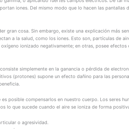
eta o gamma, o aplicando fuertes campos eléctricos. De tal 
aportan iones. Del mismo modo que lo hacen las pantallas d
 gran cosa. Sin embargo, existe una explicación más sencil
an a la salud, como los iones. Esto son, partículas de air
el oxígeno ionizado negativamente; en otras, posee efecto
e consiste simplemente en la ganancia o pérdida de electro
tivos (protones) supone un efecto dañino para las personas
eneficia.
 es posible compensarlos en nuestro cuerpo. Los seres hum
os lo que sucede cuando el aire se ioniza de forma positi
rticular o agresividad.