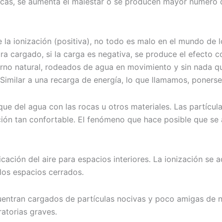
icas, se aumenta el malestar o se producen mayor número d
la ionización (positiva), no todo es malo en el mundo de 
a cargado, si la carga es negativa, se produce el efecto 
rno natural, rodeados de agua en movimiento y sin nada qu
Similar a una recarga de energía, lo que llamamos, ponerse 
ue del agua con las rocas u otros materiales. Las partícula
ión tan confortable. El fenómeno que hace posible que se
icación del aire para espacios interiores. La ionización se 
los espacios cerrados.
uentran cargados de partículas nocivas y poco amigas de n
atorias graves.