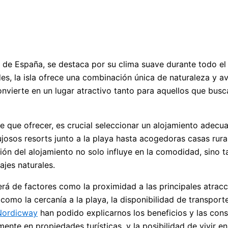
s de España, se destaca por su clima suave durante todo el
s, la isla ofrece una combinación única de naturaleza y av
a convierte en un lugar atractivo tanto para aquellos que b
ne que ofrecer, es crucial seleccionar un alojamiento adec
osos resorts junto a la playa hasta acogedoras casas rurale
ón del alojamiento no solo influye en la comodidad, sino t
ajes naturales.
á de factores como la proximidad a las principales atraccio
 como la cercanía a la playa, la disponibilidad de transport
Nordicway
han podido explicarnos los beneficios y las conse
mente en propiedades turísticas, y la posibilidad de vivir en