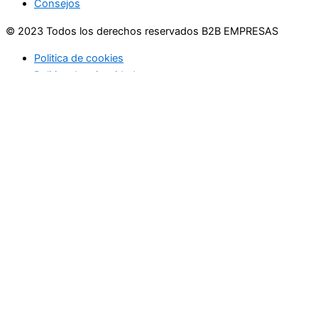
Consejos
© 2023 Todos los derechos reservados B2B EMPRESAS
Politica de cookies
Politica de privacidad
Usamos cookies en nuestro sitio web para brindarle la
experiencia más relevante recordando sus preferencias y
visitas repetidas. Al hacer clic en "Aceptar", acepta el uso de
TODAS las cookies.
No vender mi información personal
.
Configuración de cookies
Acepto
Cerrar
Privacy Overview
This website uses cookies to improve your experience while