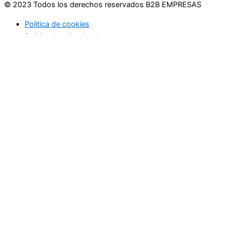
© 2023 Todos los derechos reservados B2B EMPRESAS
Politica de cookies
Politica de privacidad
Usamos cookies en nuestro sitio web para brindarle la
experiencia más relevante recordando sus preferencias y
visitas repetidas. Al hacer clic en "Aceptar", acepta el uso de
TODAS las cookies.
No vender mi información personal
.
Configuración de cookies
Acepto
Cerrar
Privacy Overview
This website uses cookies to improve your experience while
you navigate through the website. Out of these, the cookies