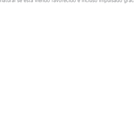
natural se está viendo favorecido e incluso impulsado grac