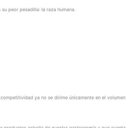
 su peor pesadilla: la raza humana.
 competitividad ya no se dirime únicamente en el volumen
os productos estrella de nuestra gastronomía y que cuenta,