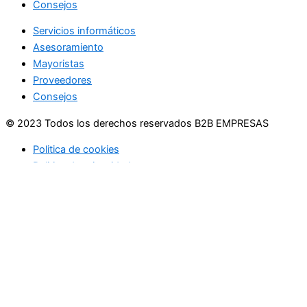
Consejos
Servicios informáticos
Asesoramiento
Mayoristas
Proveedores
Consejos
© 2023 Todos los derechos reservados B2B EMPRESAS
Politica de cookies
Politica de privacidad
Usamos cookies en nuestro sitio web para brindarle la
experiencia más relevante recordando sus preferencias y
visitas repetidas. Al hacer clic en "Aceptar", acepta el uso de
TODAS las cookies.
No vender mi información personal
.
Configuración de cookies
Acepto