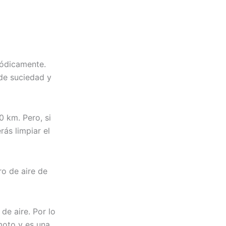
riódicamente.
 de suciedad y
0 km. Pero, si
ás limpiar el
ro de aire de
de aire. Por lo
 moto y es una