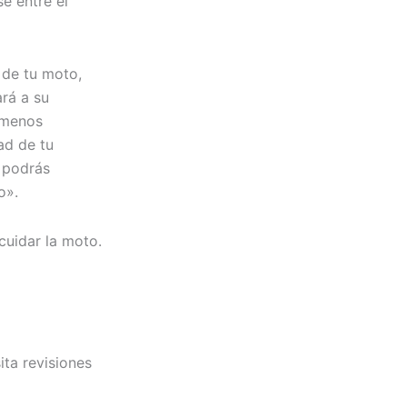
e entre el
 de tu moto,
rá a su
á menos
ad de tu
, podrás
o».
cuidar la moto.
ita revisiones