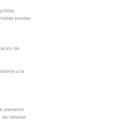
grietas,
nchadas puedes
cación de
istente a la
te elemento
 las heladas